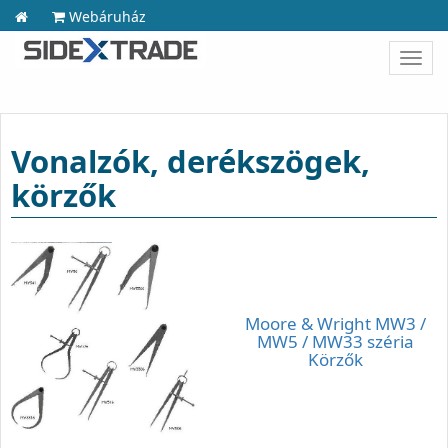
Webáruház
Toggl
navig
Vonalzók, derékszögek,
körzők
Moore & Wright MW3 /
MW5 / MW33 széria
Körzők