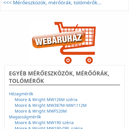
<<< Mérőeszközök, mérőórák, tolómérők...
EGYÉB MÉRŐESZKÖZÖK, MÉRŐÓRÁK,
TOLÓMÉRŐK
Hézagmérők
Moore & Wright MW126M széria
Moore & Wright MW387M-MW1112M
Moore & Wright MWFS20M
Magasságmérők
Moore & Wright MW190 széria
Moore & Wright MW190-DBL széria