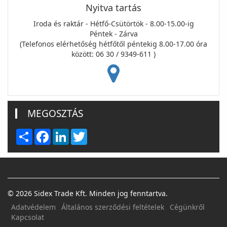
Nyitva tartás
Iroda és raktár - Hétfő-Csütörtök - 8.00-15.00-ig
Péntek - Zárva
(Telefonos elérhetőség hétfőtől péntekig 8.00-17.00 óra
között: 06 30 / 9349-611 )
MEGOSZTÁS
Share
Facebook
LinkedIn
Twitter
© 2026 Sidex Trade Kft. Minden jog fenntartva.
Adatvédelem
Általános szerződési feltételek
Cégünkről
Kapcsolat