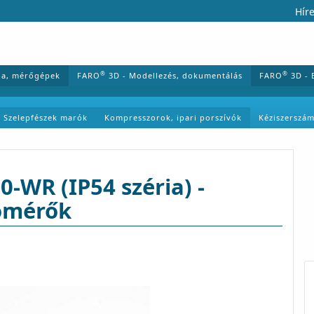
Híre
®
®
ia, mérőgépek
FARO
3D - Modellezés, dokumentálás
FARO
3D - 
Szelepfészek marók
Kompresszorok, ipari porszívók
Kéziszerszá
WR (IP54 széria) -
lómérők