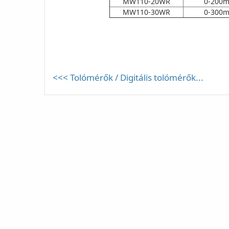
MW110-20WR
0-200
MW110-30WR
0-300
<<< Tolómérők / Digitális tolómérők...