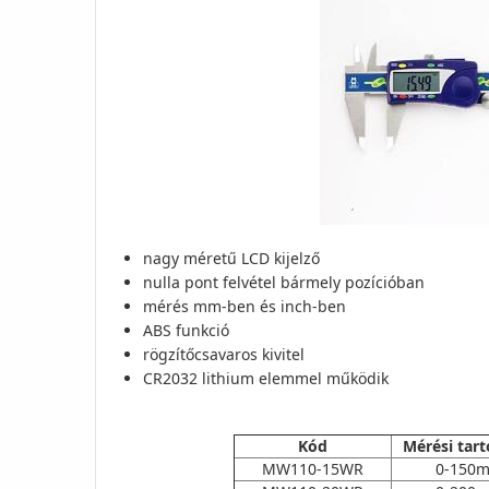
nagy méretű LCD kijelző
nulla pont felvétel bármely pozícióban
mérés mm-ben és inch-ben
ABS funkció
rögzítőcsavaros kivitel
CR2032 lithium elemmel működik
Kód
Mérési tar
MW110-15WR
0-150