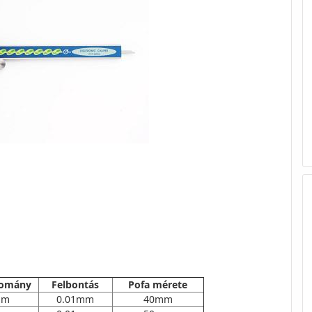
tomány
Felbontás
Pofa mérete
mm
0.01mm
40mm