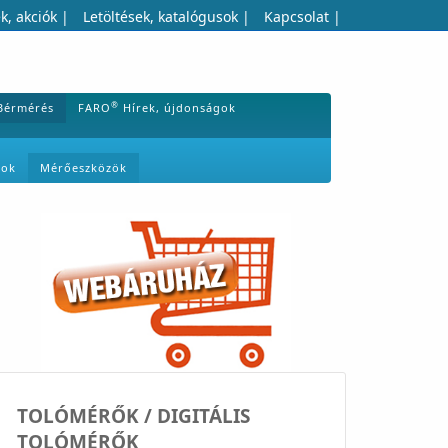
k, akciók
|
Letöltések, katalógusok
|
Kapcsolat
|
®
Bérmérés
FARO
Hírek, újdonságok
mok
Mérőeszközök
TOLÓMÉRŐK / DIGITÁLIS
TOLÓMÉRŐK