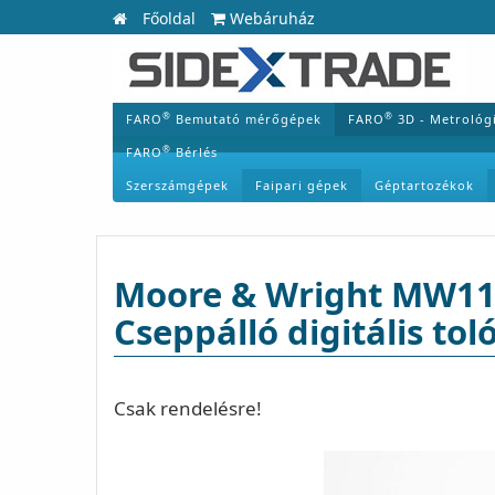
Főoldal
Webáruház
®
®
FARO
Bemutató mérőgépek
FARO
3D - Metrológ
®
FARO
Bérlés
Szerszámgépek
Faipari gépek
Géptartozékok
Moore & Wright MW110-
Cseppálló digitális to
Csak rendelésre!