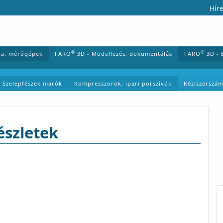
Híre
®
®
ia, mérőgépek
FARO
3D - Modellezés, dokumentálás
FARO
3D - 
Szelepfészek marók
Kompresszorok, ipari porszívók
Kéziszerszá
észletek