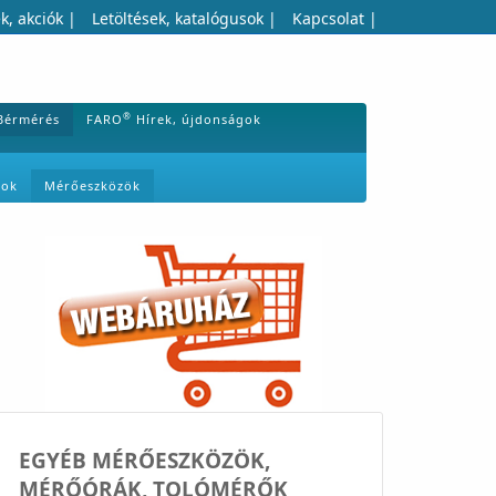
k, akciók
|
Letöltések, katalógusok
|
Kapcsolat
|
®
Bérmérés
FARO
Hírek, újdonságok
mok
Mérőeszközök
EGYÉB MÉRŐESZKÖZÖK,
MÉRŐÓRÁK, TOLÓMÉRŐK