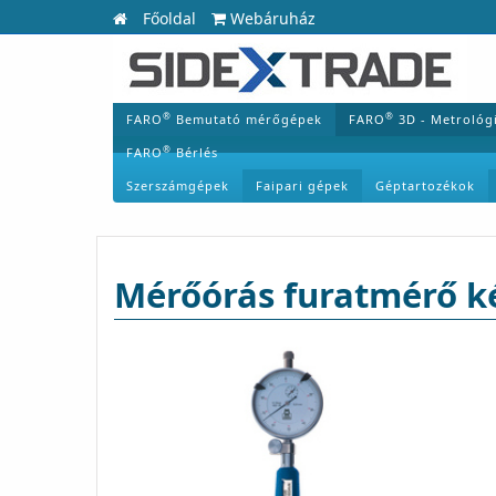
Főoldal
Webáruház
®
®
FARO
Bemutató mérőgépek
FARO
3D - Metrológ
®
FARO
Bérlés
Szerszámgépek
Faipari gépek
Géptartozékok
Mérőórás furatmérő k