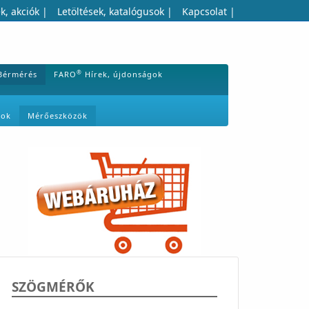
k, akciók
|
Letöltések, katalógusok
|
Kapcsolat
|
®
Bérmérés
FARO
Hírek, újdonságok
mok
Mérőeszközök
SZÖGMÉRŐK