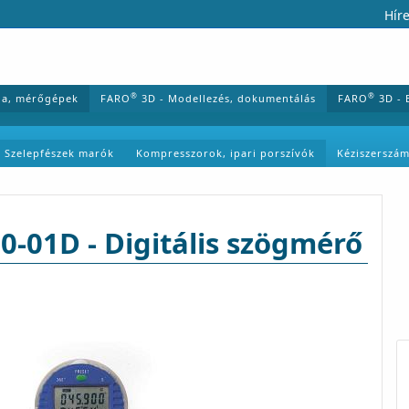
Híre
®
®
ia, mérőgépek
FARO
3D - Modellezés, dokumentálás
FARO
3D - 
Szelepfészek marók
Kompresszorok, ipari porszívók
Kéziszerszá
-01D - Digitális szögmérő