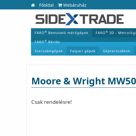
Főoldal
Webáruház
®
®
FARO
Bemutató mérőgépek
FARO
3D - Metrológ
®
FARO
Bérlés
Szerszámgépek
Faipari gépek
Géptartozékok
Moore & Wright MW500
Csak rendelésre!