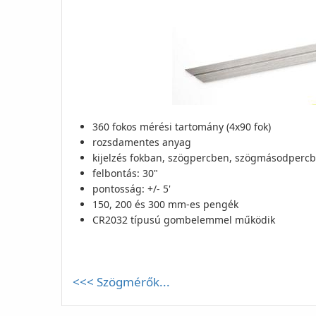
360 fokos mérési tartomány (4x90 fok)
rozsdamentes anyag
kijelzés fokban, szögpercben, szögmásodperc
felbontás: 30"
pontosság: +/- 5'
150, 200 és 300 mm-es pengék
CR2032 típusú gombelemmel működik
<<< Szögmérők...