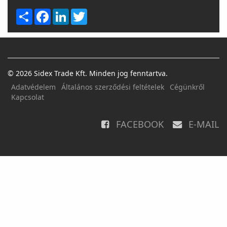
Share
Facebook
LinkedIn
Twitter
© 2026 Sidex Trade Kft. Minden jog fenntartva.
Adatvédelem
Általános szerződési feltételek
Cégünkről
Kapcsolat
FACEBOOK
E-MAIL