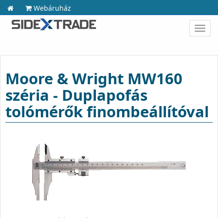
Webáruház
Toggl
navig
Moore & Wright MW160
széria - Duplapofás
tolómérők finombeállítóval