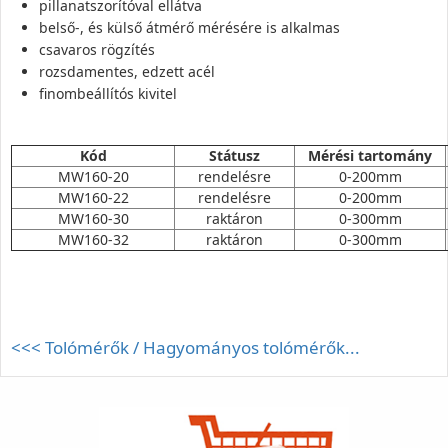
pillanatszorítóval ellátva
belső-, és külső átmérő mérésére is alkalmas
csavaros rögzítés
rozsdamentes, edzett acél
finombeállítós kivitel
Kód
Státusz
Mérési tartomány
MW160-20
rendelésre
0-200mm
MW160-22
rendelésre
0-200mm
MW160-30
raktáron
0-300mm
MW160-32
raktáron
0-300mm
<<< Tolómérők / Hagyományos tolómérők...