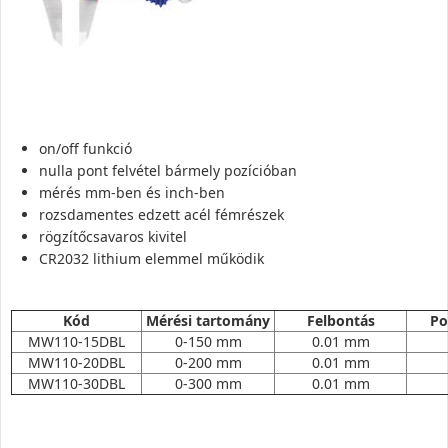
on/off funkció
nulla pont felvétel bármely pozícióban
mérés mm-ben és inch-ben
rozsdamentes edzett acél fémrészek
rögzítőcsavaros kivitel
CR2032 lithium elemmel működik
Kód
Mérési tartomány
Felbontás
Po
MW110-15DBL
0-150 mm
0.01 mm
MW110-20DBL
0-200 mm
0.01 mm
MW110-30DBL
0-300 mm
0.01 mm