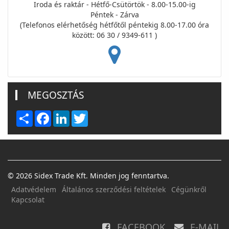
Iroda és raktár - Hétfő-Csütörtök - 8.00-15.00-ig
Péntek - Zárva
(Telefonos elérhetőség hétfőtől péntekig 8.00-17.00 óra
között: 06 30 / 9349-611 )
MEGOSZTÁS
Share
Facebook
LinkedIn
Twitter
© 2026 Sidex Trade Kft. Minden jog fenntartva.
Adatvédelem
Általános szerződési feltételek
Cégünkről
Kapcsolat
FACEBOOK
E-MAIL