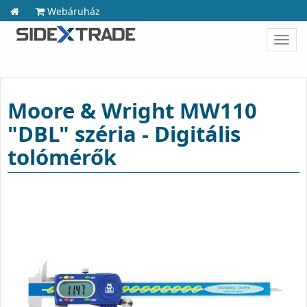
Webáruház
Toggl
navig
Moore & Wright MW110
"DBL" széria - Digitális
tolómérők