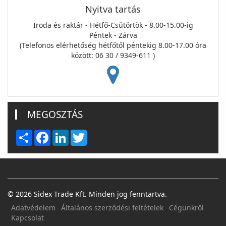
Nyitva tartás
Iroda és raktár - Hétfő-Csütörtök - 8.00-15.00-ig
Péntek - Zárva
(Telefonos elérhetőség hétfőtől péntekig 8.00-17.00 óra
között: 06 30 / 9349-611 )
MEGOSZTÁS
Share
Facebook
LinkedIn
Twitter
© 2026 Sidex Trade Kft. Minden jog fenntartva.
Adatvédelem
Általános szerződési feltételek
Cégünkről
Kapcsolat