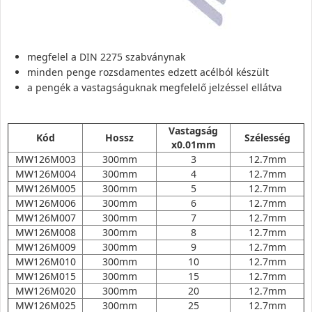
megfelel a DIN 2275 szabványnak
minden penge rozsdamentes edzett acélból készült
a pengék a vastagságuknak megfelelő jelzéssel ellátva
Vastagság
Kód
Hossz
Szélesség
x0.01mm
MW126M003
300mm
3
12.7mm
MW126M004
300mm
4
12.7mm
MW126M005
300mm
5
12.7mm
MW126M006
300mm
6
12.7mm
MW126M007
300mm
7
12.7mm
MW126M008
300mm
8
12.7mm
MW126M009
300mm
9
12.7mm
MW126M010
300mm
10
12.7mm
MW126M015
300mm
15
12.7mm
MW126M020
300mm
20
12.7mm
MW126M025
300mm
25
12.7mm