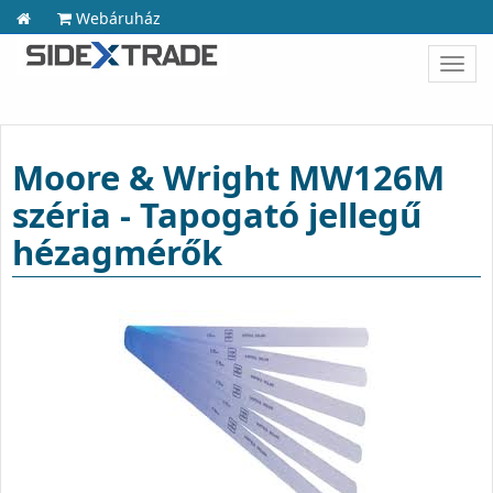
Webáruház
Toggl
navig
Moore & Wright MW126M
széria - Tapogató jellegű
hézagmérők