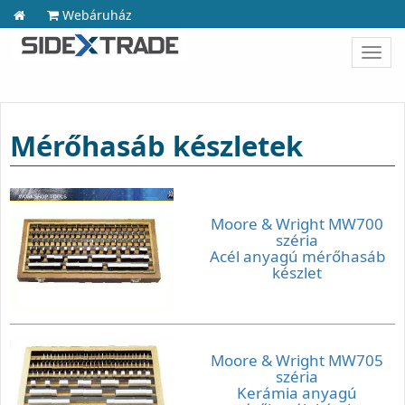
Webáruház
Toggl
navig
Mérőhasáb készletek
Moore & Wright MW700
széria
Acél anyagú mérőhasáb
készlet
Moore & Wright MW705
széria
Kerámia anyagú