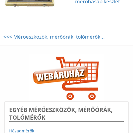
mérőhasáb készlet
<<< Mérőeszközök, mérőórák, tolómérők...
EGYÉB MÉRŐESZKÖZÖK, MÉRŐÓRÁK,
TOLÓMÉRŐK
Hézagmérők