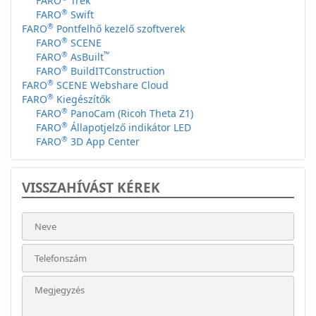
FARO
Trek
®
FARO
Swift
®
FARO
Pontfelhő kezelő szoftverek
®
FARO
SCENE
®
™
FARO
AsBuilt
®
FARO
BuildITConstruction
®
FARO
SCENE Webshare Cloud
®
FARO
Kiegészítők
®
FARO
PanoCam (Ricoh Theta Z1)
®
FARO
Állapotjelző indikátor LED
®
FARO
3D App Center
VISSZAHÍVÁST KÉREK