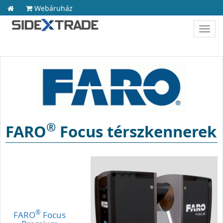
Webáruház
Toggl
navig
®
FARO
Focus térszkennerek
®
FARO
Focus