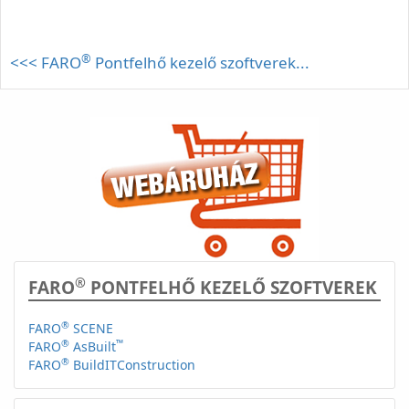
®
<<< FARO
Pontfelhő kezelő szoftverek...
®
FARO
PONTFELHŐ KEZELŐ SZOFTVEREK
®
FARO
SCENE
®
™
FARO
AsBuilt
®
FARO
BuildITConstruction