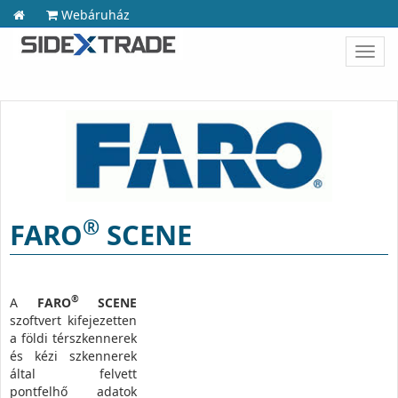
Webáruház
Toggl
navig
®
FARO
SCENE
®
A
FARO
SCENE
szoftvert kifejezetten
a földi térszkennerek
és kézi szkennerek
által felvett
pontfelhő adatok