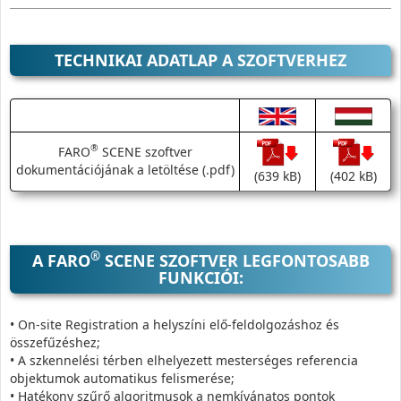
TECHNIKAI ADATLAP A SZOFTVERHEZ
®
FARO
SCENE szoftver
dokumentációjának a letöltése (.pdf)
(639 kB)
(402 kB)
®
A FARO
SCENE SZOFTVER LEGFONTOSABB
FUNKCIÓI:
• On-site Registration a helyszíni elő-feldolgozáshoz és
összefűzéshez;
• A szkennelési térben elhelyezett mesterséges referencia
objektumok automatikus felismerése;
• Hatékony szűrő algoritmusok a nemkívánatos pontok