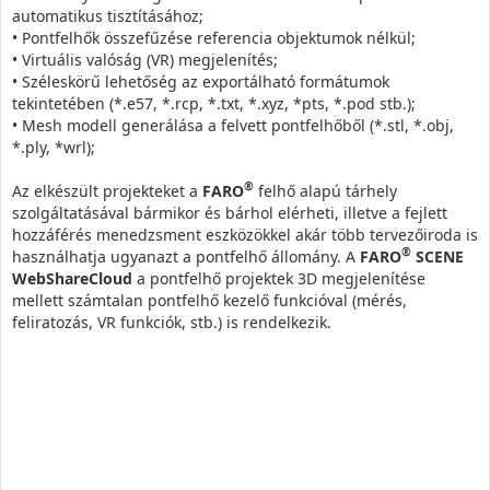
automatikus tisztításához;
• Pontfelhők összefűzése referencia objektumok nélkül;
• Virtuális valóság (VR) megjelenítés;
• Széleskörű lehetőség az exportálható formátumok
tekintetében (*.e57, *.rcp, *.txt, *.xyz, *pts, *.pod stb.);
• Mesh modell generálása a felvett pontfelhőből (*.stl, *.obj,
*.ply, *wrl);
®
Az elkészült projekteket a
FARO
felhő alapú tárhely
szolgáltatásával bármikor és bárhol elérheti, illetve a fejlett
hozzáférés menedzsment eszközökkel akár több tervezőiroda is
®
használhatja ugyanazt a pontfelhő állomány. A
FARO
SCENE
WebShareCloud
a pontfelhő projektek 3D megjelenítése
mellett számtalan pontfelhő kezelő funkcióval (mérés,
feliratozás, VR funkciók, stb.) is rendelkezik.