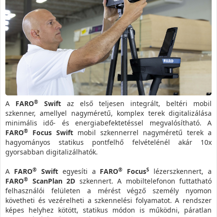
®
A
FARO
Swift
az első teljesen integrált, beltéri mobil
szkenner, amellyel nagyméretű, komplex terek digitalizálása
minimális idő- és energiabefektetéssel megvalósítható. A
®
FARO
Focus Swift
mobil szkennerrel nagyméretű terek a
hagyományos statikus pontfelhő felvételénél akár 10x
gyorsabban digitalizálhatók.
®
®
S
A
FARO
Swift
egyesíti a
FARO
Focus
lézerszkennert, a
®
FARO
ScanPlan 2D
szkennert. A mobiltelefonon futtatható
felhasználói felületen a mérést végző személy nyomon
követheti és vezérelheti a szkennelési folyamatot. A rendszer
képes helyhez kötött, statikus módon is működni, páratlan