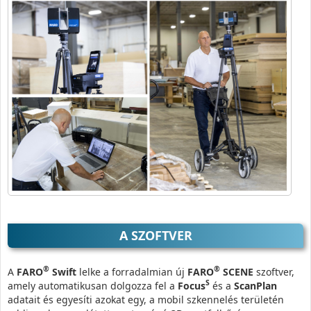
A SZOFTVER
®
®
A
FARO
Swift
lelke a forradalmian új
FARO
SCENE
szoftver,
S
amely automatikusan dolgozza fel a
Focus
és a
ScanPlan
adatait és egyesíti azokat egy, a mobil szkennelés területén