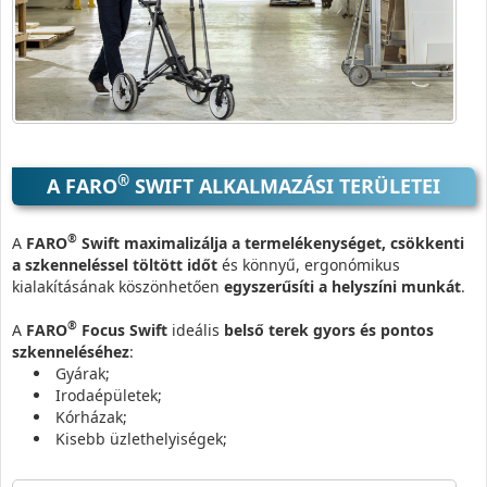
®
A FARO
SWIFT ALKALMAZÁSI TERÜLETEI
®
A
FARO
Swift maximalizálja a termelékenységet, csökkenti
a szkenneléssel töltött időt
és könnyű, ergonómikus
kialakításának köszönhetően
egyszerűsíti a helyszíni munkát
.
®
A
FARO
Focus Swift
ideális
belső terek gyors és pontos
szkenneléséhez
:
Gyárak;
Irodaépületek;
Kórházak;
Kisebb üzlethelyiségek;