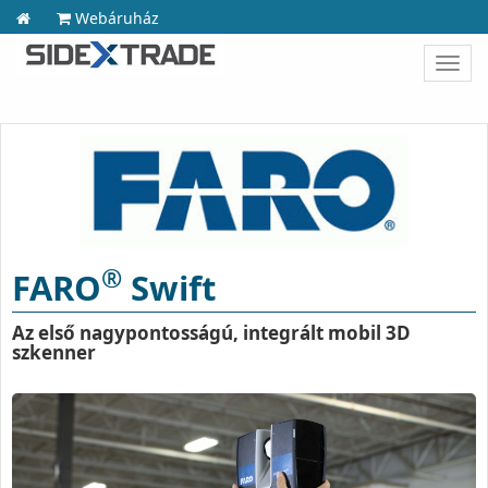
Webáruház
Toggl
navig
®
FARO
Swift
Az első nagypontosságú, integrált mobil 3D
szkenner