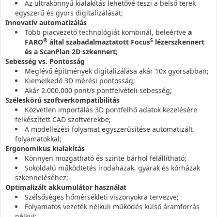
Az ultrakönnyű kialakítás lehetővé teszi a belső terek
egyszerű és gyors digitalizálását;
Innovatív automatizálás
Több piacvezető technológiát kombinál, beleértve
a
®
S
FARO
által szabadalmaztatott Focus
lézerszkennert
és a ScanPlan 2D szkennert
;
Sebesség vs. Pontosság
Meglévő építmények digitalizálása akár 10x gyorsabban;
Kiemelkedő 3D mérési pontosság;
Akár 2.000.000 pont/s pontfelvételi sebesség;
Széleskörű szoftverkompatibilitás
Közvetlen importálás 3D pontfelhő adatok kezelésére
felkészített CAD szoftverekbe;
A modellezési folyamat egyszerűsítése automatizált
folyamatokkal;
Ergonomikus kialakítás
Könnyen mozgatható és szinte bárhol felállítható;
Sokoldalú működtetés irodaházak, gyárak és kórházak
szkenneléséhez;
Optimalizált akkumulátor használat
Szélsőséges hőmérsékleti viszonyokra tervezve;
Folyamatos vezeték nélküli működés külső áramforrás
nélkül;