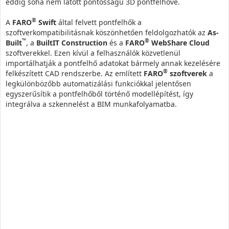
eddig soha nem látott pontosságú 3D pontfelhővé.
®
A
FARO
Swift
által felvett pontfelhők a
szoftverkompatibilitásnak köszönhetően feldolgozhatók az
As-
™
®
Built
, a
BuiltIT Construction
és a
FARO
WebShare Cloud
szoftverekkel. Ezen kívül a felhasználók közvetlenül
importálhatják a pontfelhő adatokat bármely annak kezelésére
®
felkészített CAD rendszerbe. Az említett
FARO
szoftverek
a
legkülönbözőbb automatizálási funkciókkal jelentősen
egyszerűsítik a pontfelhőből történő modellépítést, így
integrálva a szkennelést a BIM munkafolyamatba.