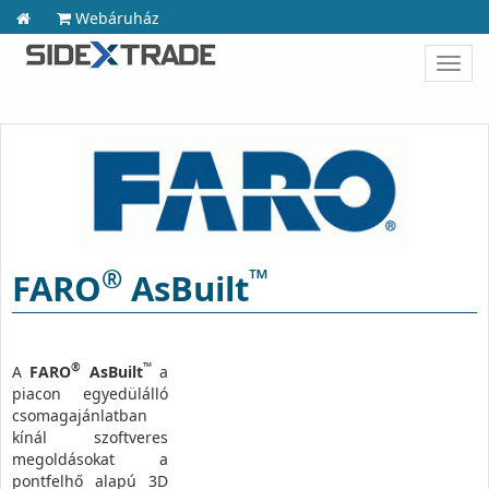
Webáruház
Toggl
navig
®
™
FARO
AsBuilt
®
™
A
FARO
AsBuilt
a
piacon egyedülálló
csomagajánlatban
kínál szoftveres
megoldásokat a
pontfelhő alapú 3D