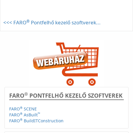
®
<<< FARO
Pontfelhő kezelő szoftverek...
®
FARO
PONTFELHŐ KEZELŐ SZOFTVEREK
®
FARO
SCENE
®
™
FARO
AsBuilt
®
FARO
BuildITConstruction