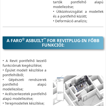
tartók pontfelhő alapú
modellezése;
• Ütközésvizsgálat a modellek
és a pontfelhő között;
• Deformáció analízis;
®
™
A FARO
ASBUILT
FOR REVITPLUG-IN FŐBB
FUNKCIÓI:
• A Revit pontfelhő kezelő
funkcióinak kiegészítése;
• Épület modell készítése a
pontfelhőből;
• Gépészeti rendszerek
pontfelhő alapú
modellezése;
• Acélszerkezetek pontfelhő
alapú modellezése;
• Terepmodellek készítése;