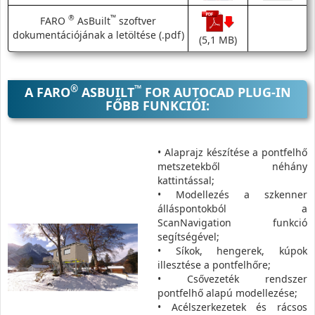
®
™
FARO
AsBuilt
szoftver
dokumentációjának a letöltése (.pdf)
(5,1 MB)
®
™
A FARO
ASBUILT
FOR AUTOCAD PLUG-IN
FŐBB FUNKCIÓI:
• Alaprajz készítése a pontfelhő
metszetekből néhány
kattintással;
• Modellezés a szkenner
álláspontokból a
ScanNavigation funkció
segítségével;
• Síkok, hengerek, kúpok
illesztése a pontfelhőre;
• Csővezeték rendszer
pontfelhő alapú modellezése;
• Acélszerkezetek és rácsos