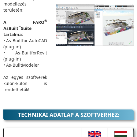
modellezés
területén:
®
A FARO
™
AsBuilt
Suite
tartalma:
• As-Builtfor AutoCAD
(plug-in)
• As-BuiltforRevit
(plug-in)
• As-BuiltModeler
Az egyes szoftverek
külön-külön is
rendelhetők!
TECHNIKAI ADATLAP A SZOFTVERHEZ: