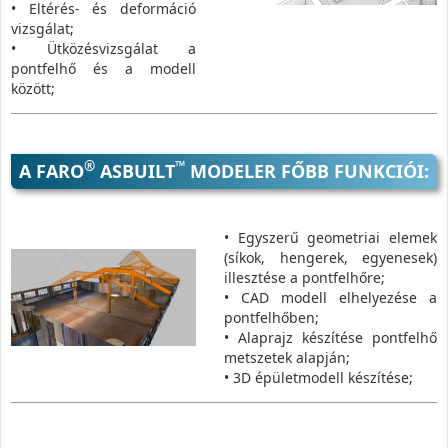
• Eltérés- és deformáció
vizsgálat;
• Ütközésvizsgálat a
pontfelhő és a modell
között;
®
™
A FARO
ASBUILT
MODELER FŐBB FUNKCIÓI:
• Egyszerű geometriai elemek
(síkok, hengerek, egyenesek)
illesztése a pontfelhőre;
• CAD modell elhelyezése a
pontfelhőben;
• Alaprajz készítése pontfelhő
metszetek alapján;
• 3D épületmodell készítése;