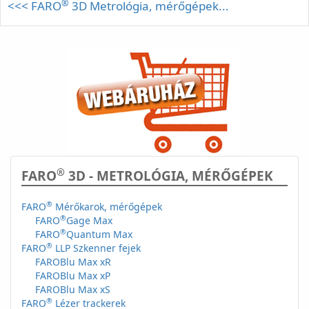
®
<<< FARO
3D Metrológia, mérőgépek...
®
FARO
3D - METROLÓGIA, MÉRŐGÉPEK
®
FARO
Mérőkarok, mérőgépek
®
FARO
Gage Max
®
FARO
Quantum Max
®
FARO
LLP Szkenner fejek
FAROBlu Max xR
FAROBlu Max xP
FAROBlu Max xS
®
FARO
Lézer trackerek