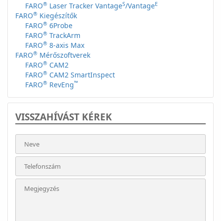
®
S
E
FARO
Laser Tracker Vantage
/Vantage
®
FARO
Kiegészítők
®
FARO
6Probe
®
FARO
TrackArm
®
FARO
8-axis Max
®
FARO
Mérőszoftverek
®
FARO
CAM2
®
FARO
CAM2 SmartInspect
®
™
FARO
RevEng
VISSZAHÍVÁST KÉREK