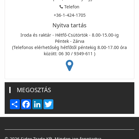
Telefon
+36-1-424-1705
Nyitva tartás
Iroda és raktár - Hétfő-Csütörtök - 8.00-15.00-ig
Péntek - Zárva
(Telefonos elérhetőség hétfőtől péntekig 8.00-17.00 óra
között: 06 30 / 9349-611 )
MEGOSZTÁS
Share
Facebook
LinkedIn
Twitter
© 2026 Sidex Trade Kft. Minden jog fenntartva.