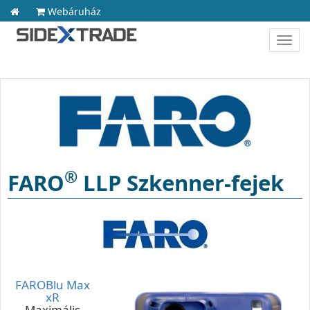
Webáruház
Toggl
navig
®
FARO
LLP Szkenner-fejek
FAROBlu Max
xR
Maximális