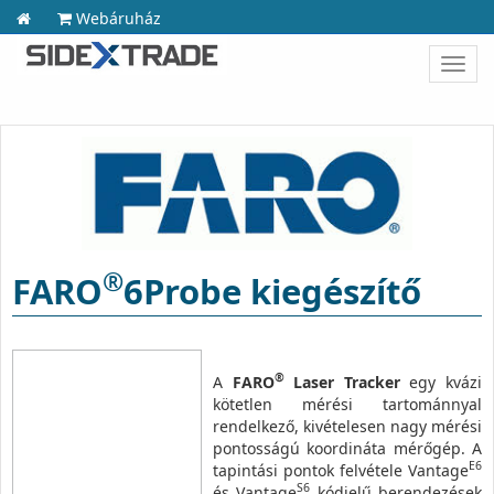
Webáruház
Toggl
navig
®
FARO
6Probe kiegészítő
®
A
FARO
Laser Tracker
egy kvázi
kötetlen mérési tartománnyal
rendelkező, kivételesen nagy mérési
pontosságú koordináta mérőgép. A
E6
tapintási pontok felvétele Vantage
S6
és Vantage
kódjelű berendezések