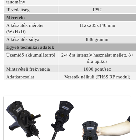
tartomány
IP védettség
IP52
Méretek:
A készülék méretei
112x285x140 mm
(WxHxD)
A készülék súlya
886 gramm
Egyéb technikai adatok
Üzemidő akkumulátorról
2-4 óra intenzív használat mellett, 8+
óra tipikus
Mintavételi frekvencia
1000 pont/sec
Adatkapcsolat
Vezeték nélküli (FHSS RF modul)