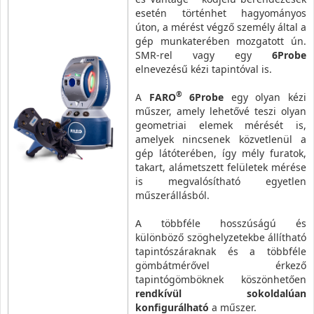
esetén történhet hagyományos
úton, a mérést végző személy által a
gép munkaterében mozgatott ún.
SMR-rel vagy egy
6Probe
elnevezésű kézi tapintóval is.
®
A
FARO
6Probe
egy olyan kézi
műszer, amely lehetővé teszi olyan
geometriai elemek mérését is,
amelyek nincsenek közvetlenül a
gép látóterében, így mély furatok,
takart, alámetszett felületek mérése
is megvalósítható egyetlen
műszerállásból.
A többféle hosszúságú és
különböző szöghelyzetekbe állítható
tapintószáraknak és a többféle
gömbátmérővel érkező
tapintógömböknek köszönhetően
rendkívül sokoldalúan
konfigurálható
a műszer.