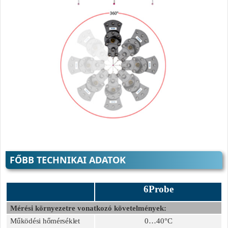
FŐBB TECHNIKAI ADATOK
6Probe
Mérési környezetre vonatkozó követelmények:
Működési hőmérséklet
0…40°C