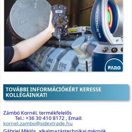
TOVÁBBI INFORMÁCIÓKÉRT KERESSE
KOLLÉGÁINKAT!
Zámbó Kornél, termékfelelős
Tel.: +36 30 410 8172 , Email:
kornel.zambo@sidextrade.hu
Gábriel Miklós, alkalmazástechnikai mérnök