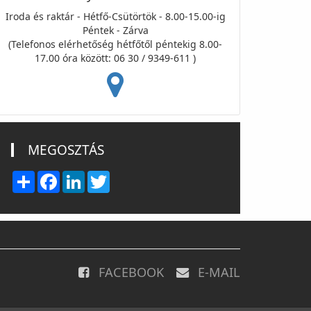
Iroda és raktár - Hétfő-Csütörtök - 8.00-15.00-ig
Péntek - Zárva
(Telefonos elérhetőség hétfőtől péntekig 8.00-
17.00 óra között: 06 30 / 9349-611 )
MEGOSZTÁS
Share
Facebook
LinkedIn
Twitter
FACEBOOK
E-MAIL