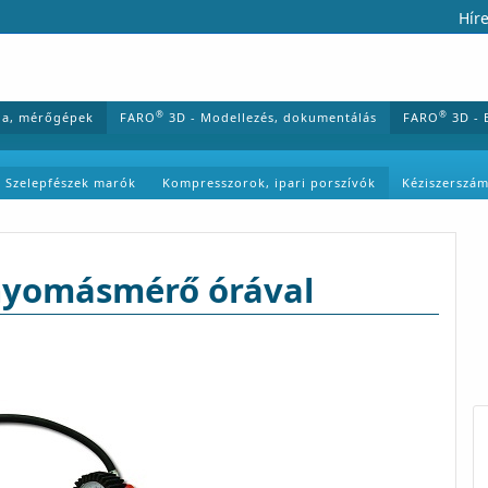
Híre
®
®
ia, mérőgépek
FARO
3D - Modellezés, dokumentálás
FARO
3D - 
Szelepfészek marók
Kompresszorok, ipari porszívók
Kéziszerszá
 nyomásmérő órával