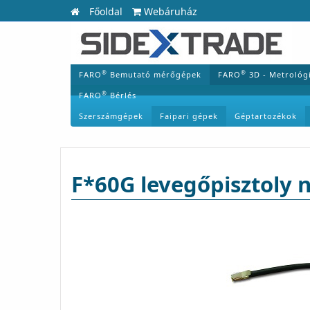
Főoldal
Webáruház
®
®
FARO
Bemutató mérőgépek
FARO
3D - Metrológ
®
FARO
Bérlés
Szerszámgépek
Faipari gépek
Géptartozékok
F*60G levegőpisztoly