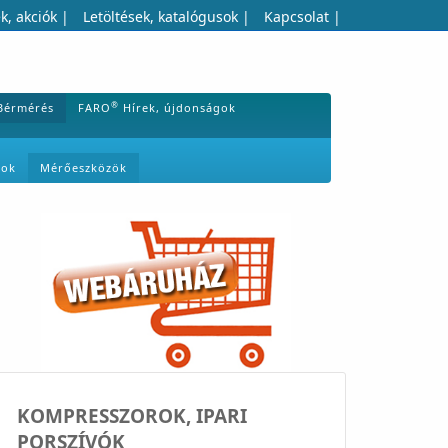
k, akciók
|
Letöltések, katalógusok
|
Kapcsolat
|
®
Bérmérés
FARO
Hírek, újdonságok
mok
Mérőeszközök
KOMPRESSZOROK, IPARI
PORSZÍVÓK