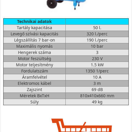
Technikai adatok
Tartály kapacitása
50 l.
Levegő szívási kapacitás
320 l./perc
Légszállítás 7 bar-on
190 l./perc
Maximális nyomás
10 bar
Hengerek száma
3
Motor feszültség
230 V
Motor teljesítmény
1.5 kW
Fordulatszám
1350 1/perc
Áramfelvétel
10 A
Elektromos kábel
3 m
Zajszint
69 dB
Méretek BxTxH
810x410x660 mm
Súly
49 kg