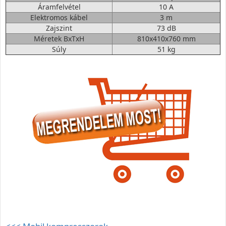
Áramfelvétel
10 A
Elektromos kábel
3 m
Zajszint
73 dB
Méretek BxTxH
810x410x760 mm
Súly
51 kg