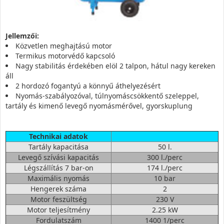
Jellemzői:
Közvetlen meghajtású motor
Termikus motorvédő kapcsoló
Nagy stabilitás érdekében elöl 2 talpon, hátul nagy kereken
áll
2 hordozó fogantyú a könnyű áthelyezésért
Nyomás-szabályozóval, túlnyomáscsökkentő szeleppel,
tartály és kimenő levegő nyomásmérővel, gyorskuplung
Technikai adatok
Tartály kapacitása
50 l.
Levegő szívási kapacitás
300 l./perc
Légszállítás 7 bar-on
174 l./perc
Maximális nyomás
10 bar
Hengerek száma
2
Motor feszültség
230 V
Motor teljesítmény
2.25 kW
Fordulatszám
1400 1/perc