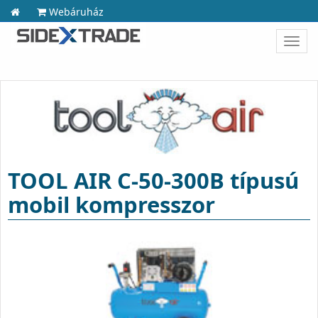
Webáruház
Toggl
navig
TOOL AIR C-50-300B típusú
mobil kompresszor