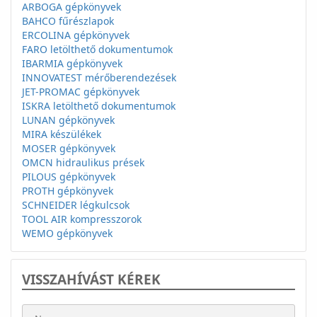
ARBOGA gépkönyvek
BAHCO fűrészlapok
ERCOLINA gépkönyvek
FARO letölthető dokumentumok
IBARMIA gépkönyvek
INNOVATEST mérőberendezések
JET-PROMAC gépkönyvek
ISKRA letölthető dokumentumok
LUNAN gépkönyvek
MIRA készülékek
MOSER gépkönyvek
OMCN hidraulikus prések
PILOUS gépkönyvek
PROTH gépkönyvek
SCHNEIDER légkulcsok
TOOL AIR kompresszorok
WEMO gépkönyvek
VISSZAHÍVÁST KÉREK