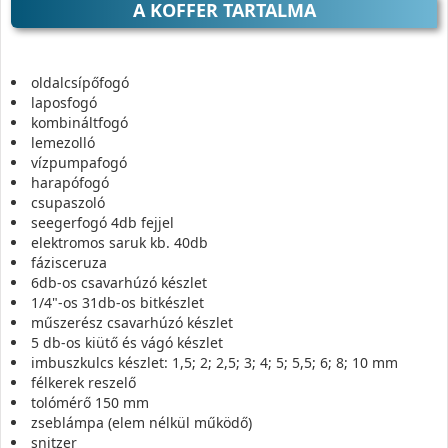
A KOFFER TARTALMA
oldalcsípőfogó
laposfogó
kombináltfogó
lemezolló
vízpumpafogó
harapófogó
csupaszoló
seegerfogó 4db fejjel
elektromos saruk kb. 40db
fázisceruza
6db-os csavarhúzó készlet
1/4"-os 31db-os bitkészlet
műszerész csavarhúzó készlet
5 db-os kiütő és vágó készlet
imbuszkulcs készlet: 1,5; 2; 2,5; 3; 4; 5; 5,5; 6; 8; 10 mm
félkerek reszelő
tolómérő 150 mm
zseblámpa (elem nélkül működő)
snitzer