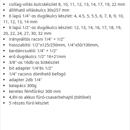
csillag-villás kulcskészlet 8, 10, 11, 12, 13, 14, 17, 19, 22 mm
állítható villáskulcs 30x257 mm
6 lapú 1/4"-os dugókulcs készlet: 4, 4.5, 5, 5.5, 6, 7, 8, 9, 10,
11, 12, 13, 14 mm
6 lapú 1/2"-os dugókulcs készlet: 12, 13, 14, 16, 17, 18, 19,
20, 22, 24, 27, 30, 32 mm
irányváltós racsni 1/4" + 1/2"
hosszabító: 1/2"x125/250mm, 1/4"x50/100mm,
kardáncsukló: 1/4" + 1/2"
erő dugókulcs 1/2" 16+21mm
3/8"-os 16db-os bitkészlet
bit adapter 1/4"és 1/2"
1/4" racsnis dönthető befogó
adapter 2db 1/4"
kalapács 300g
keretes fémfűrész 300 mm
4,8V-os akkus fúró-csavarbehajtó (töltővel)
5 részes fúró készlet