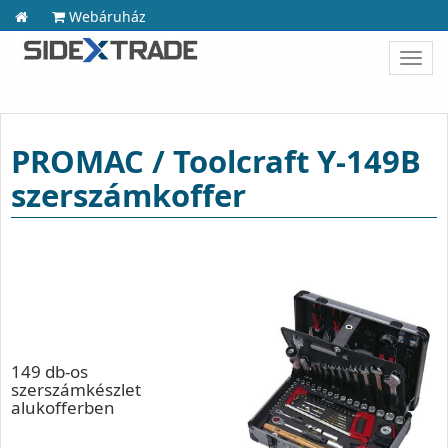
Webáruház
Toggl
navig
PROMAC / Toolcraft Y-149B
szerszámkoffer
149 db-os
szerszámkészlet
alukofferben