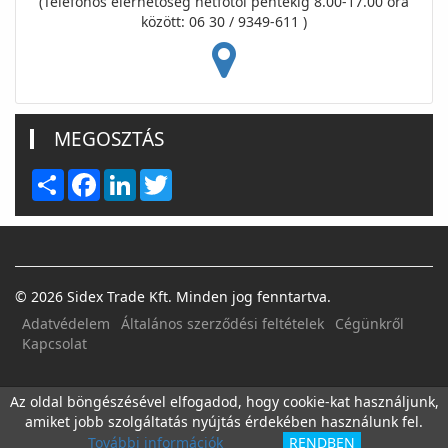
(Telefonos elérhetőség hétfőtől péntekig 8.00-17.00 óra
között: 06 30 / 9349-611 )
MEGOSZTÁS
Share
Facebook
LinkedIn
Twitter
© 2026 Sidex Trade Kft. Minden jog fenntartva.
Adatvédelem
Általános szerződési feltételek
Cégünkről
Kapcsolat
FACEBOOK
E-MAIL
Az oldal böngészésével elfogadod, hogy cookie-kat használjunk,
amiket jobb szolgáltatás nyújtás érdekében használunk fel.
További információk
RENDBEN