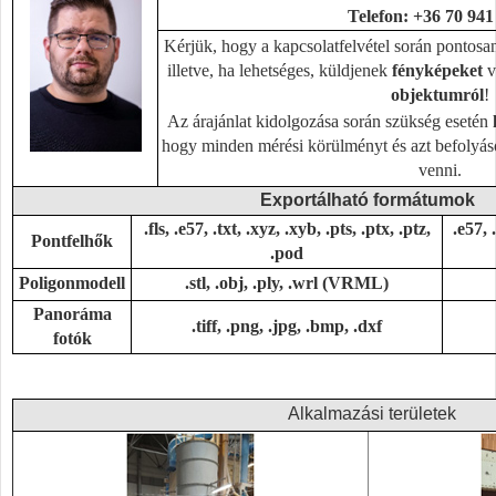
Telefon: +36 70 941
Kérjük, hogy a kapcsolatfelvétel során pontosan
illetve, ha lehetséges, küldjenek
fényképeket
v
objektumról
!
Az árajánlat kidolgozása során szükség esetén
hogy minden mérési körülményt és azt befolyás
venni.
Exportálható formátumok
.fls, .e57, .txt, .xyz, .xyb, .pts, .ptx, .ptz,
.e57, 
Pontfelhők
.pod
Poligonmodell
.stl, .obj, .ply, .wrl (VRML)
Panoráma
.tiff, .png, .jpg, .bmp, .dxf
fotók
Alkalmazási területek