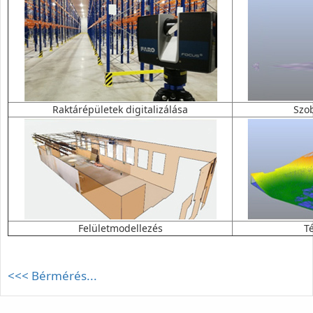
Raktárépületek digitalizálása
Szob
Felületmodellezés
T
<<< Bérmérés...