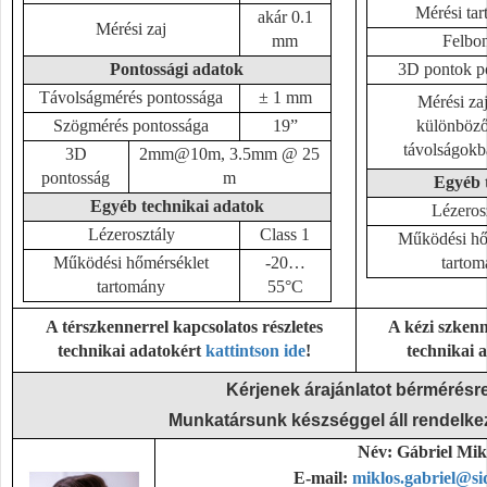
Mérési ta
akár 0.1
Mérési zaj
mm
Felbon
Pontossági adatok
3D pontok p
Távolságmérés pontossága
±
1 mm
Mérési za
Szögmérés pontossága
19”
különböz
távolságokb
3D
2mm@10m, 3.5mm @ 25
pontosság
m
Egyéb 
Egyéb technikai adatok
Lézeros
Lézerosztály
Class 1
Működési hő
Működési hőmérséklet
-20…
tartom
tartomány
55°C
A térszkennerrel kapcsolatos részletes
A kézi szkenn
technikai adatokért
kattintson ide
!
technikai 
Kérjenek árajánlatot bérmérésr
Munkatársunk készséggel áll rendelke
Név: Gábriel Mik
E-mail:
miklos.gabriel@si