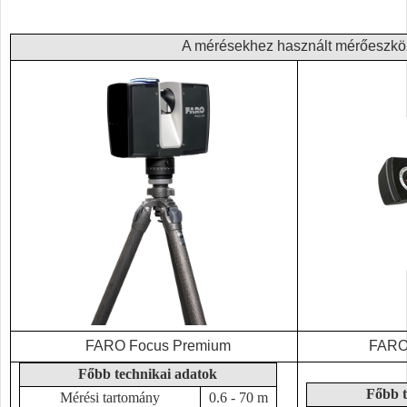
A mérésekhez használt mérőeszk
FARO Focus Premium
FARO 
Főbb technikai adatok
Főbb t
Mérési tartomány
0.6 - 70 m