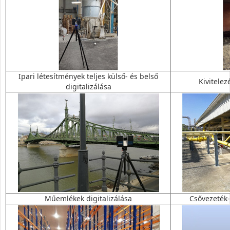
Ipari létesítmények teljes külső- és belső
Kivitele
digitalizálása
Műemlékek digitalizálása
Csővezeték-