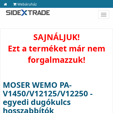
Webáruház
Toggl
navig
SAJNÁLJUK!
Ezt a terméket már nem
forgalmazzuk!
MOSER WEMO PA-
V1450/V12125/V12250 -
egyedi dugókulcs
hosszabbítók