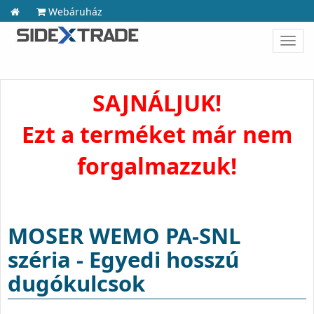
Webáruház
Toggl
navig
SAJNÁLJUK!
Ezt a terméket már nem
forgalmazzuk!
MOSER WEMO PA-SNL
széria - Egyedi hosszú
dugókulcsok