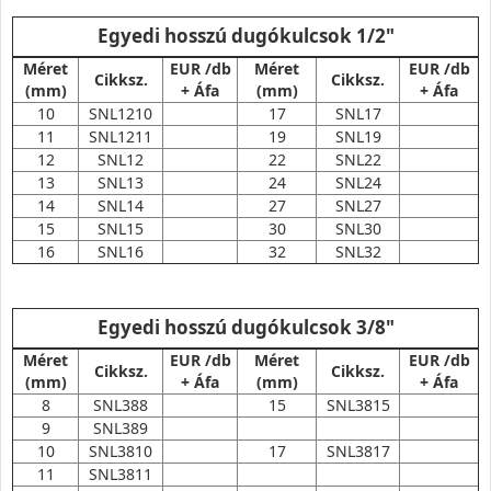
Egyedi hosszú dugókulcsok 1/2"
Méret
EUR /db
Méret
EUR /db
Cikksz.
Cikksz.
(mm)
+ Áfa
(mm)
+ Áfa
10
SNL1210
17
SNL17
11
SNL1211
19
SNL19
12
SNL12
22
SNL22
13
SNL13
24
SNL24
14
SNL14
27
SNL27
15
SNL15
30
SNL30
16
SNL16
32
SNL32
Egyedi hosszú dugókulcsok 3/8"
Méret
EUR /db
Méret
EUR /db
Cikksz.
Cikksz.
(mm)
+ Áfa
(mm)
+ Áfa
8
SNL388
15
SNL3815
9
SNL389
10
SNL3810
17
SNL3817
11
SNL3811