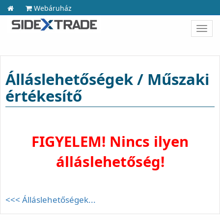
Webáruház
Toggl
navig
Álláslehetőségek / Műszaki
értékesítő
FIGYELEM! Nincs ilyen
álláslehetőség!
<<< Álláslehetőségek...